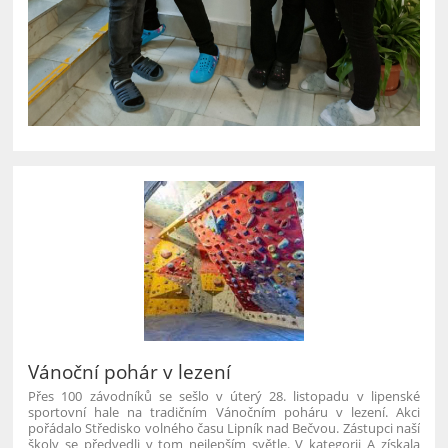
Vánoční pohár v lezení
Přes 100 závodníků se sešlo v úterý 28. listopadu v lipenské
sportovní hale na tradičním Vánočním poháru v lezení. Akci
pořádalo Středisko volného času Lipník nad Bečvou. Zástupci naší
školy se předvedli v tom nejlepším světle. V kategorii A získala