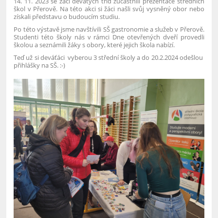
14. 11. 2023 se žáci devátých tříd zúčastnili prezentace středních
škol v Přerově. Na této akci si žáci našli svůj vysněný obor nebo
získali představu o budoucím studiu.
Po této výstavě jsme navštívili SŠ gastronomie a služeb v Přerově.
Studenti této školy nás v rámci Dne otevřených dveří provedli
školou a seznámili žáky s obory, které jejich škola nabízí.
Teď už si deváťáci vyberou 3 střední školy a do 20.2.2024 odešlou
přihlášky na SŠ. :-)