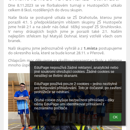
Dne 8.11.2023 se ve florbalovém turnaji v Hustopečích utkalo
celkem 8 škol, rozdělených do dvou skupin.
Naše škola se postupně utkala se ZŠ Drahotuše, kterou jsme
porazili 4:1. S předpokládaným vítězem skupiny ZŠ Hustopeče
jsme hráli 2:1 a na závěr nás čekal těžký soupeř ZŠ Struhlovsko.
V nervy drásajících bojích jsme je porazili také 2:1. Naším
nejlepším střelcem byl Matyáš Dohnal, který vstřelil všech osm
branek.
Naši skupinu jsme jednoznačně vyhráli a z
1.místa
postupujeme
do okresního kola, které se bude konat 28.11. v Přerově.
Chlapcům moc děkujeme za skvělou reprezentaci školy a přejeme
mnoho úspěchů v dalším klání.
EduPage nepoužívá žádné reklamní, analytické nebo 
jiné soukromí ohrožující cookies. Žádné cookies se 
nesdílejí se třetími stranami.

EduPage používá pouze 2 cookies – jedno nezbytné 
pro fungování přihlašování. Toto je dočasné, po zavření 
prohlížeče se odstraní.

Druhé cookie zvyšuje bezpečnost přihlášení – díky 
němu EduPage umí identifikovat přihlášení z 
neznámého počítače.
OK