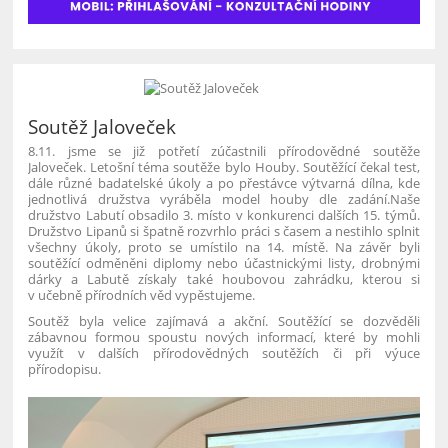
Soutěž Jaloveček
8.11. jsme se již potřetí zúčastnili přírodovědné soutěže
Jaloveček. Letošní téma soutěže bylo Houby. Soutěžící čekal test,
dále různé badatelské úkoly a po přestávce výtvarná dílna, kde
jednotlivá družstva vyráběla model houby dle zadání.Naše
družstvo Labutí obsadilo 3. místo v konkurenci dalších 15. týmů.
Družstvo Lipanů si špatně rozvrhlo práci s časem a nestihlo splnit
všechny úkoly, proto se umístilo na 14. místě. Na závěr byli
soutěžící odměněni diplomy nebo účastnickými listy, drobnými
dárky a Labutě získaly také houbovou zahrádku, kterou si
v učebně přírodních věd vypěstujeme.
Soutěž byla velice zajímavá a akční. Soutěžící se dozvěděli
zábavnou formou spoustu nových informací, které by mohli
využít v dalších přírodovědných soutěžích či při výuce
přírodopisu.