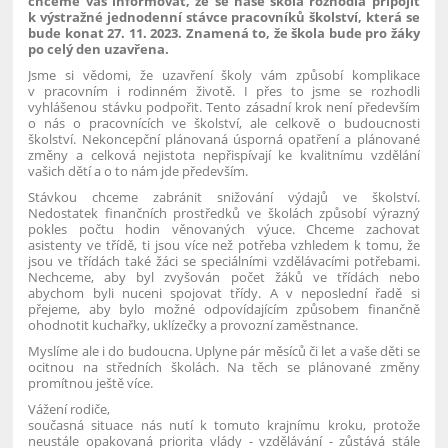
chceme vás informovat, že se naše škola rozhodla připojit
k výstražné jednodenní stávce pracovníků školství, která se
bude konat 27. 11. 2023. Znamená to, že škola bude pro žáky
po celý den uzavřena.
Jsme si vědomi, že uzavření školy vám způsobí komplikace
v pracovním i rodinném životě. I přes to jsme se rozhodli
vyhlášenou stávku podpořit. Tento zásadní krok není především
o nás o pracovnících ve školství, ale celkově o budoucnosti
školství. Nekoncepční plánovaná úsporná opatření a plánované
změny a celková nejistota nepřispívají ke kvalitnímu vzdělání
vašich dětí a o to nám jde především.
Stávkou chceme zabránit snižování výdajů ve školství.
Nedostatek finančních prostředků ve školách způsobí výrazný
pokles počtu hodin věnovaných výuce. Chceme zachovat
asistenty ve třídě, ti jsou více než potřeba vzhledem k tomu, že
jsou ve třídách také žáci se speciálními vzdělávacími potřebami.
Nechceme, aby byl zvyšován počet žáků ve třídách nebo
abychom byli nuceni spojovat třídy. A v neposlední řadě si
přejeme, aby bylo možné odpovídajícím způsobem finančně
ohodnotit kuchařky, uklízečky a provozní zaměstnance.
Myslíme ale i do budoucna. Uplyne pár měsíců či let a vaše děti se
ocitnou na středních školách. Na těch se plánované změny
promítnou ještě více.
Vážení rodiče,
současná situace nás nutí k tomuto krajnímu kroku, protože
neustále opakovaná priorita vlády - vzdělávání - zůstává stále