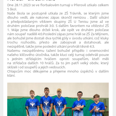
Dne 28.11.2023 se ve florbalovém turnaji v Přerově utkalo celkem
5 škol.
Naše škola se postupně utkala ze ZŠ Trávník, se kterým jsme
dlouho vedli, ale nakonec zápas skončil remízou . Další utkání
s předpokládaným vítězem skupiny ZŠ U Tenisu jsme až ve
druhém poločase prohráli 3:0. S dalším favoritem na vítězství ZŠ
1. Máje jsme dlouho drželi krok, ale opět ve druhém poločase
nám soupeř nadělil 4:0.Poslední zápas jsme hráli se ZŠ Za Mlýnem,
ale bohužel jsme dostali dva rychlé góly v úvodu utkání, což kluky
trochu rozhodilo, přesto ale zabojovali a dotahovali, ale
neúspěšně, takže jsme poslední utkání prohráli těsně 4:3.
Našemu neúspěšnému tažení bohužel přispělo i onemocnění
našeho klíčového útočníka, takže kluci celý turnaj odehráli pouze
s jedním střídajícím hráčem oproti soupeřům, kteří měli
na střídačce dalších 10 hráčů. Za to jim patří velký obdiv, který
sklízeli i od soupeřů a jejich vedoucích.
Chlapcům moc děkujeme a přejeme mnoho úspěchů v dalším
klání.