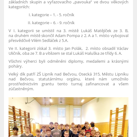
základních skupin a vyřazovacího „pavouka“ ve dvou věkových
kategoriích:
I. kategorie – 1. - 5. ročník
II. kategorie – 6. - 9. ročník
V I. kategorii se umístil na 3. místě Lukáš Matějíček ze 3. B,
na druhém místě skončil Adam Pompa z 2. A a 1. místo vybojoval
přesvědčivě Vilém Sedláček z 5.A.
Ve II. kategorii získal 3. místo Jan Polák, 2. místo obsadil Václav
Uličník, oba ze 7. B a vítězem se stal Lukáš Haluška ze třídy 6. A.
Všichni výherci byli odměněni diplomy, medailemi a krásnými
poháry.
Velký dík patří ZŠ Lipník nad Bečvou, Osecká 315, Městu Lipníku
nad Bečvou, statutárnímu orgánu, které nám umožnilo
prostřednictvím grantu tento turnaj zafinancovat a všem
zúčastněným.