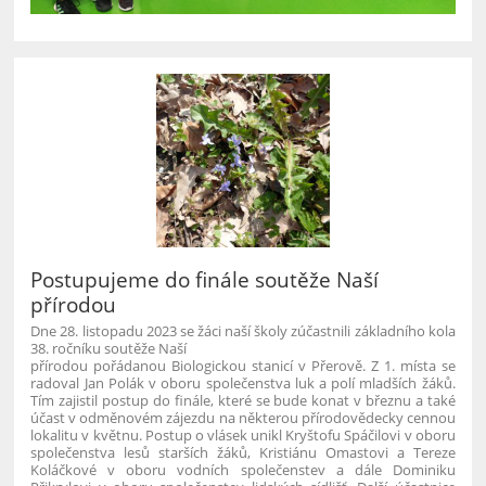
Postupujeme do finále soutěže Naší
přírodou
Dne 28. listopadu 2023 se žáci naší školy zúčastnili základního kola
38. ročníku soutěže Naší
přírodou pořádanou Biologickou stanicí v Přerově. Z 1. místa se
radoval Jan Polák v oboru společenstva luk a polí mladších žáků.
Tím zajistil postup do finále, které se bude konat v březnu a také
účast v odměnovém zájezdu na některou přírodovědecky cennou
lokalitu v květnu. Postup o vlásek unikl Kryštofu Spáčilovi v oboru
společenstva lesů starších žáků, Kristiánu Omastovi a Tereze
Koláčkové v oboru vodních společenstev a dále Dominiku