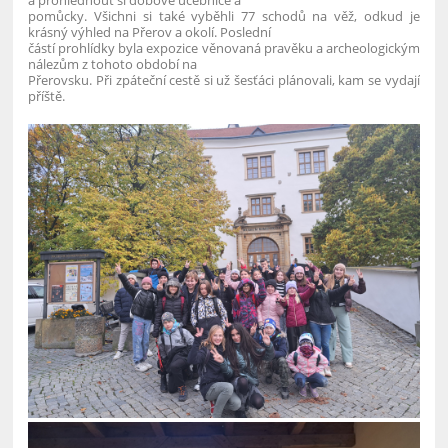
a prohlédnout si dobové učebnice a
pomůcky. Všichni si také vyběhli 77 schodů na věž, odkud je
krásný výhled na Přerov a okolí. Poslední
částí prohlídky byla expozice věnovaná pravěku a archeologickým
nálezům z tohoto období na
Přerovsku. Při zpáteční cestě si už šesťáci plánovali, kam se vydají
příště.