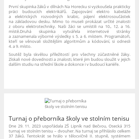
P
rvní skupinka žáků v dílnách Na Horecku si vyzkoušela prakticky
práci budoucích elektrikářů. Zapojování elektro kabeláže
a elektrických rozvodných krabic, pájení elektrosoučástek
na základovou desku. Mimo to museli prokázat určité znalosti
z oboru elektrotechniky. Naši žáci se umístili na 10., 12. a 16.
místě.Druhá skupinka vytvářela internetové stránky
a zaznamenala výborné výsledky s 5. a 6. místem. Programátoři,
kteří se věnovali složitějším algoritmům a kódování, si odnesli
4. a 9. místo.
Soutěž byla skvělou příležitostí pro všechny zúčastněné žáky.
Získali nové dovednosti a znalosti, které jim budou sloužit v jejich
dalším studiu na střední škole a dokonce i v budoucí kariéře.
Turnaj o přeborníka školy ve stolním tenisu
Dne 29. 11. 2023 uspořádala ZŠ Lipník nad Bečvou, Osecká 315
turnaj ve stolním tenisu – dvouher. Na turnaj se přihlásilo celkem
37 žáků. Tentokrát se hrálo v tělocvičně II. stupně, systémem