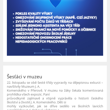
Šesťáci v muzeu
22. listopadu se obě šesté třídy vypravily na dějepisnou exkurzi –
navštívily Muzeum J. A.
Komenského v Přerově. V muzeu na žáky čekala komentovaná
prohlídka všech expozic. Paní
průvodkyně zajímavě a vtipně vyprávěla o historii českého
školství a životě J. A. Komenského. Děti si
mohly vyzkoušet, jak se dříve sedělo ve školních lavicích