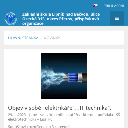
PŘIHLÁŠENÍ
Základní škola Lipník nad Bečvou, ulice
Osecká 315, okres Přerov, příspěvková
organizace
HLAVNÍ STRÁNKA
/
NOVINKY
Novinky
Objev v sobě „elektrikáře“, „IT technika“.
29.11.2023 jsme se zúčastnili soutěže, kterou pořádala SŠ
elektrotechnická v Lipníku.
Soutěž byla rozdělena do 3 kategorií.