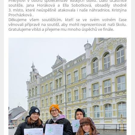
Přikrylovi v oboru společenstev lidských sídlišť. Další účastnice
soutěže, Jana Horáková a Ella Sobotková, obsadily shodně
3. místo, které neúspěšně atakovala i naše náhradnice, Kristýna
Procházková .
Děkujeme všem soutěžícím, kteří se ve svém volném čase
věnovali přípravě na soutěž, aby mohli reprezentovat naši školu.
Gratulujeme vítězi a přejeme mu mnoho úspěchů ve finále.