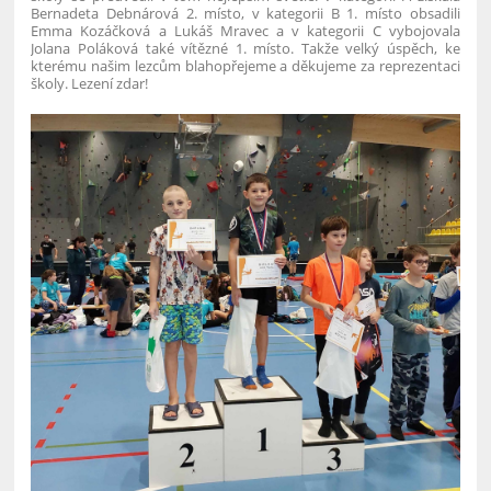
Bernadeta Debnárová 2. místo, v kategorii B 1. místo obsadili
Emma Kozáčková a Lukáš Mravec a v kategorii C vybojovala
Jolana Poláková také vítězné 1. místo. Takže velký úspěch, ke
kterému našim lezcům blahopřejeme a děkujeme za reprezentaci
školy. Lezení zdar!