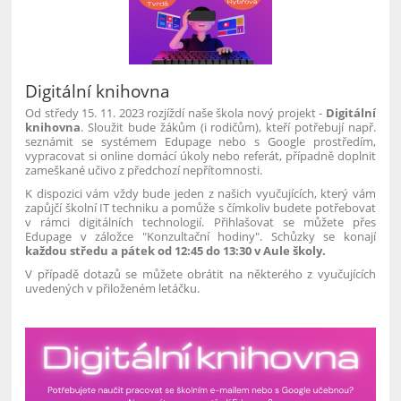
Digitální knihovna
Od středy 15. 11. 2023 rozjíždí naše škola nový projekt -
Digitální
knihovna
. Sloužit bude žákům (i rodičům), kteří potřebují např.
seznámit se systémem Edupage nebo s Google prostředím,
vypracovat si online domácí úkoly nebo referát, případně doplnit
zameškané učivo z předchozí nepřítomnosti.
K dispozici vám vždy bude jeden z našich vyučujících, který vám
zapůjčí školní IT techniku a pomůže s čímkoliv budete potřebovat
v rámci digitálních technologií. Přihlašovat se můžete přes
Edupage v záložce "Konzultační hodiny". Schůzky se konají
každou středu a pátek od 12:45 do 13:30 v Aule školy.
V případě dotazů se můžete obrátit na některého z vyučujících
uvedených v přiloženém letáčku.