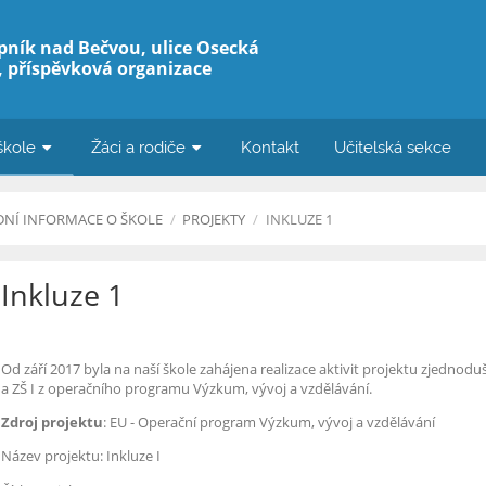
ipník nad Bečvou, ulice Osecká
v, příspěvková organizace
škole
Žáci a rodiče
Kontakt
Učitelská sekce
DNÍ INFORMACE O ŠKOLE
/
PROJEKTY
/
INKLUZE 1
Inkluze 1
Od září 2017 byla na naší škole zahájena realizace aktivit projektu zjedno
a ZŠ I z operačního programu Výzkum, vývoj a vzdělávání.
Zdroj projektu
: EU - Operační program Výzkum, vývoj a vzdělávání
Název projektu: Inkluze I