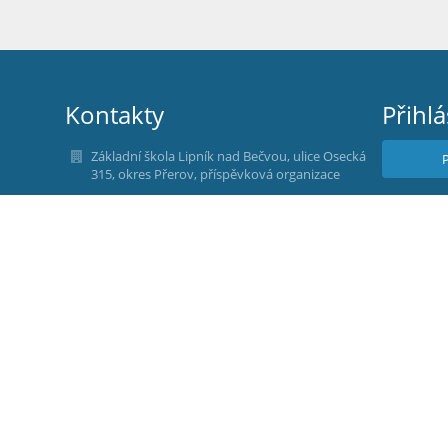
Kontakty
Přihlá
Základní škola Lipník nad Bečvou, ulice Osecká
315, okres Přerov, příspěvková organizace
Nez
Osecká 315/30
Lipník nad Bečvou
751 31
Czech Republic
zsosecka@zsosecka.cz
+420 581 292 025
44940343
18536831/0100