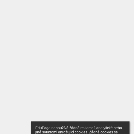
EduPage nepoužívá žádné reklamní, analytické nebo 
jiné soukromí ohrožující cookies. Žádné cookies se 