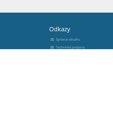
Odkazy
Správce obsahu
Technická podpora
Prohlášení o přístupnosti
Právní informace
Zásady ochrany osobních údajů
Údaje o provozovateli
Mapa stránek
O nás
Kontakt
Novinky