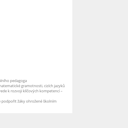
álního pedagoga
matematické gramotnosti, cizích jazyků
vede k rozvoji klíčových kompetencí –
e podpořit žáky ohrožené školním