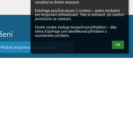
nesdílejí se třetími stranami.

EduPage používá pouze 2 cookies – jedno nezbytné 
pro fungování přihlašování. Toto je dočasné, po zavření 
prohlížeče se odstraní.

Druhé cookie zvyšuje bezpečnost přihlášení – díky 
šení
němu EduPage umí identifikovat přihlášení z 
neznámého počítače.
OK
Přihlásit se pomocí účtu EduPage
nám přihlašovací jméno nebo heslo
Přihlásit se přes Google účet
Přihlásit se přes Microsoft účet