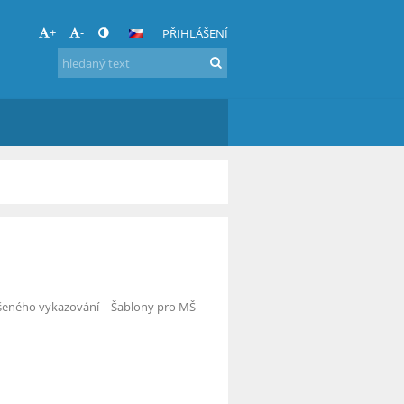
+
-
PŘIHLÁŠENÍ
dušeného vykazování – Šablony pro MŠ