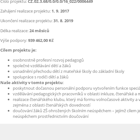
Číslo projektu:
CZ.02.3.68/0.0/0.0/16_022/0006449
Zahájení realizace projektu:
1. 9. 2017
Ukončení realizace projektu:
31. 8. 2019
Délka realizace:
24 měsíců
Výše podpory:
939 462,00 Kč
Cílem projektu je:
osobnostně profesní rozvoj pedagogů
společné vzdělávání dětí a žáků
usnadnění přechodu dětí z mateřské školy do základní školy
spolupráce s rodiči dětí a žáků
Naše aktivity v tomto projektu
:
poskytnout dočasnou personální podporu vytvořením funkce speci
vzdělávání pedagogických pracovníků v oblasti inkluze, čtenářské a 
realizace čtenářského klubu, který má formu volnočasové aktivity a 
zejména z oblasti čtenářských dovedností
doučování žáků ZŠ ohrožených školním neúspěchem – jejímž cílem j
neúspěchem prostřednictvím doučování