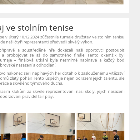
j ve stolním tenise
se v úterý 10.12.2024 zúčastnila turnaje družstev ve stolním tenisu
kde naši čtyři reprezentanti předvedli skvělý výkon.
řípravě a soustředěné hře dokázali naši sportovci postoupit
 a probojovat se až do samotného finále. Tento okamžik byl
urnaje – finálová utkání byla nesmírně napínavá a každý bod
brovské nasazení a odhodlání.
vo nakonec sérii napínavých her dotáhlo k zaslouženému vítězství
domů zlatý pohár! Tento úspěch je nejen odrazem jejich talentu, ale
 práce a skvělého týmového ducha.
ašim klukům za skvělé reprezentování naší školy, jejich nasazení
 dodržování pravidel fair play.