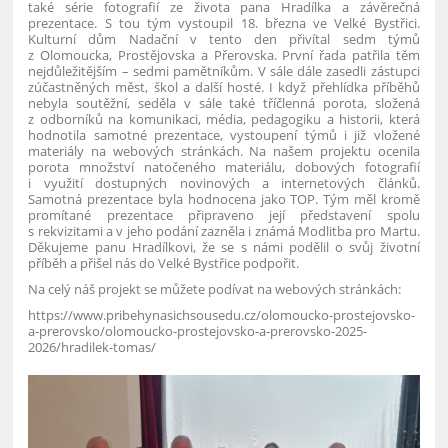
také série fotografií ze života pana Hradílka a závěrečná
prezentace. S tou tým vystoupil 18. března ve Velké Bystřici.
Kulturní dům Nadační v tento den přivítal sedm týmů
z Olomoucka, Prostějovska a Přerovska. První řada patřila těm
nejdůležitějším – sedmi pamětníkům. V sále dále zasedli zástupci
zúčastněných měst, škol a další hosté. I když přehlídka příběhů
nebyla soutěžní, seděla v sále také tříčlenná porota, složená
z odborníků na komunikaci, média, pedagogiku a historii, která
hodnotila samotné prezentace, vystoupení týmů i již vložené
materiály na webových stránkách. Na našem projektu ocenila
porota množství natočeného materiálu, dobových fotografií
i využití dostupných novinových a internetových článků.
Samotná prezentace byla hodnocena jako TOP. Tým měl kromě
promítané prezentace připraveno její představení spolu
s rekvizitami a v jeho podání zazněla i známá Modlitba pro Martu.
Děkujeme panu Hradílkovi, že se s námi podělil o svůj životní
příběh a přišel nás do Velké Bystřice podpořit.
Na celý náš projekt se můžete podívat na webových stránkách:
https://www.pribehynasichsousedu.cz/olomoucko-prostejovsko-
a-prerovsko/olomoucko-prostejovsko-a-prerovsko-2025-
2026/hradilek-tomas/