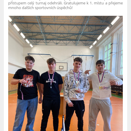
přístupem celý turnaj odehráli. Gratulujeme k 1. místu a přejeme
mnoho dalších sportovních úspěchů!