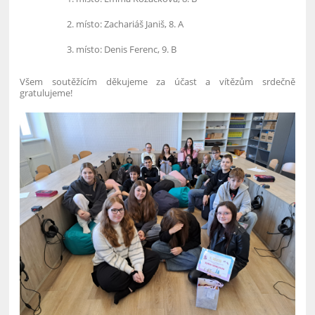
místo: Zachariáš Janiš, 8. A
místo: Denis Ferenc, 9. B
Všem soutěžícím děkujeme za účast a vítězům srdečně
gratulujeme!