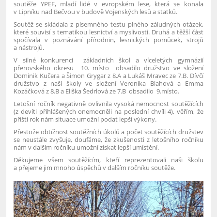
soutěže YPEF, mladí lidé v evropském lese, která se konala
v Lipníku nad Bečvou v budově Vojenských lesů a statků.
Soutěž se skládala z písemného testu plného záludných otázek,
které souvisí s tematikou lesnictví a myslivosti. Druhá a těžší část
spočívala v poznávání přírodnin, lesnických pomůcek, strojů
a nástrojů.
V silné konkurenci základních škol a víceletých gymnázií
přerovského okresu 10. místo obsadilo družstvo ve složení
Dominik Kučera a Šimon Grygar z 8.A a Lukáš Mravec ze 7.B. Dívčí
družstvo z naší školy ve složení Veronika Blahová a Emma
Kozáčková z 8.B a Eliška Šedrlová ze 7.B obsadilo 9.místo.
Letošní ročník negativně ovlivnila vysoká nemocnost soutěžících
(z devíti přihlášených onemocněli na poslední chvíli 4), věřím, že
příští rok nám situace umožní podat lepší výkony.
Přestože obtížnost soutěžních úkolů a počet soutěžících družstev
se neustále zvyšuje, doufáme, že zkušenosti z letošního ročníku
nám v dalším ročníku umožní získat lepší umístění.
Děkujeme všem soutěžícím, kteří reprezentovali naši školu
a přejeme jim mnoho úspěchů v dalším ročníku soutěže.