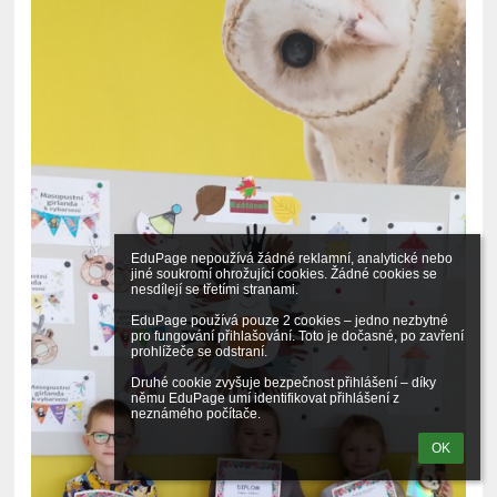
EduPage nepoužívá žádné reklamní, analytické nebo 
jiné soukromí ohrožující cookies. Žádné cookies se 
nesdílejí se třetími stranami.

EduPage používá pouze 2 cookies – jedno nezbytné 
pro fungování přihlašování. Toto je dočasné, po zavření 
prohlížeče se odstraní.

Druhé cookie zvyšuje bezpečnost přihlášení – díky 
němu EduPage umí identifikovat přihlášení z 
neznámého počítače.
OK