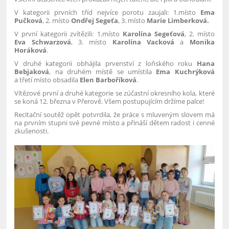
V kategorii prvních tříd nejvíce porotu zaujali: 1.místo
Ema
Pučková
, 2. místo
Ondřej Segeťa
, 3. místo
Marie Limberková.
V první kategorii zvítězili: 1.místo
Karolína Segeťová
, 2. místo
Eva Schwarzová
, 3. místo
Karolína Vacková
a
Monika
Horáková
.
V druhé kategorii obhájila prvenství z loňského roku
Hana
Bebjaková
, na druhém místě se umístila
Ema Kuchrýková
a třetí místo obsadila
Elen Barboříková
.
Vítězové první a druhé kategorie se zúčastní okresního kola, které
se koná 12. března v Přerově. Všem postupujícím držíme palce!
Recitační soutěž opět potvrdila, že práce s mluveným slovem má
na prvním stupni své pevné místo a přináší dětem radost i cenné
zkušenosti.