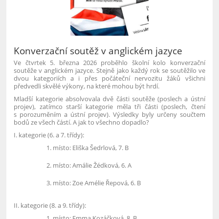
Konverzační soutěž v anglickém jazyce
Ve čtvrtek 5. března 2026 proběhlo školní kolo konverzační
soutěže v anglickém jazyce. Stejně jako každý rok se soutěžilo ve
dvou kategoriích a i přes počáteční nervozitu žáků všichni
předvedli skvělé výkony, na které mohou být hrdí.
Mladší kategorie absolvovala dvě části soutěže (poslech a ústní
projev), zatímco starší kategorie měla tři části (poslech, čtení
s porozuměním a ústní projev). Výsledky byly určeny součtem
bodů ze všech částí. A jak to všechno dopadlo?
I. kategorie (6. a 7. třídy):
místo: Eliška Šedrlová, 7. B
místo: Amálie Žédková, 6. A
místo: Zoe Amélie Řepová, 6. B
II. kategorie (8. a 9. třídy):
místo: Emma Kozáčková, 8. B