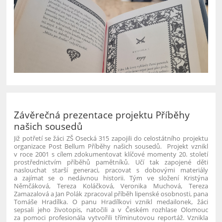
Závěrečná prezentace projektu Příběhy
našich sousedů
Již potřetí se žáci ZŠ Osecká 315 zapojili do celostátního projektu
organizace Post Bellum Příběhy našich sousedů. Projekt vznikl
v roce 2001 s cílem zdokumentovat klíčové momenty 20. století
prostřednictvím příběhů pamětníků. Učí tak zapojené děti
naslouchat starší generaci, pracovat s dobovými materiály
a zajímat se o nedávnou historii. Tým ve složení Kristýna
Němčáková, Tereza Koláčková, Veronika Muchová, Tereza
Zamazalová a Jan Polák zpracoval příběh lipenské osobnosti, pana
Tomáše Hradílka. O panu Hradílkovi vznikl medailonek, žáci
sepsali jeho životopis, natočili a v Českém rozhlase Olomouc
za pomoci profesionála vytvořili tříminutovou reportáž. Vznikla