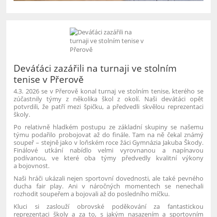
Deváťáci zazářili na turnaji ve stolním
tenise v Přerově
4.3. 2026 se v Přerově konal turnaj ve stolním tenise, kterého se
zúčastnily týmy z několika škol z okolí. Naši devátáci opět
potvrdili, že patří mezi špičku, a předvedli skvělou reprezentaci
školy.
Po relativně hladkém postupu ze základní skupiny se našemu
týmu podařilo probojovat až do finále. Tam na ně čekal známý
soupeř – stejně jako v loňském roce žáci Gymnázia Jakuba Škody.
Finálové utkání nabídlo velmi vyrovnanou a napínavou
podívanou, ve které oba týmy předvedly kvalitní výkony
a bojovnost.
Naši hráči ukázali nejen sportovní dovednosti, ale také pevného
ducha fair play. Ani v náročných momentech se nenechali
rozhodit soupeřem a bojovali až do posledního míčku.
Kluci si zaslouží obrovské poděkování za fantastickou
reprezentaci školy a za to, s jakým nasazením a sportovním