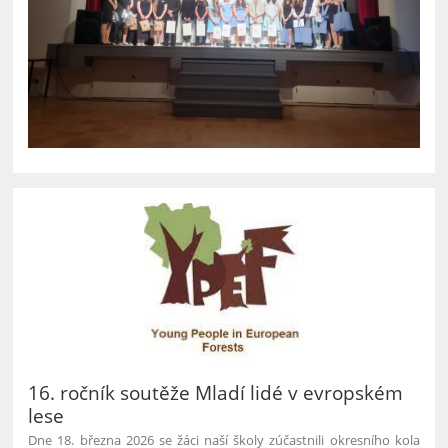
16. ročník soutěže Mladí lidé v evropském
lese
Dne 18. března 2026 se žáci naší školy zúčastnili okresního kola