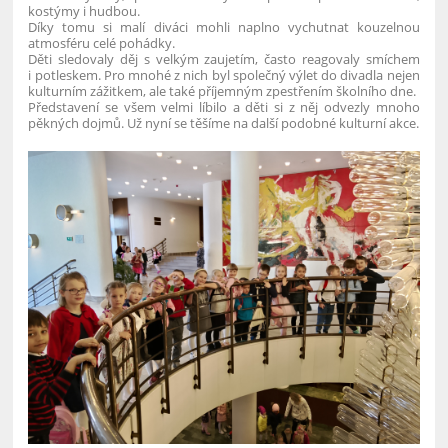
kostýmy i hudbou.
Díky tomu si malí diváci mohli naplno vychutnat kouzelnou
atmosféru celé pohádky.
Děti sledovaly děj s velkým zaujetím, často reagovaly smíchem
i potleskem. Pro mnohé z nich byl společný výlet do divadla nejen
kulturním zážitkem, ale také příjemným zpestřením školního dne.
Představení se všem velmi líbilo a děti si z něj odvezly mnoho
pěkných dojmů. Už nyní se těšíme na další podobné kulturní akce.