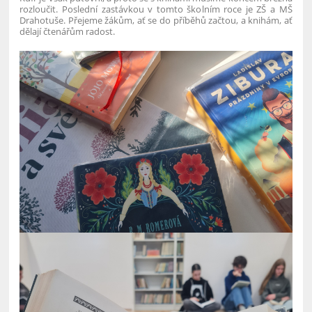
rozloučit. Poslední zastávkou v tomto školním roce je ZŠ a MŠ
Drahotuše. Přejeme žákům, ať se do příběhů začtou, a knihám, ať
dělají čtenářům radost.