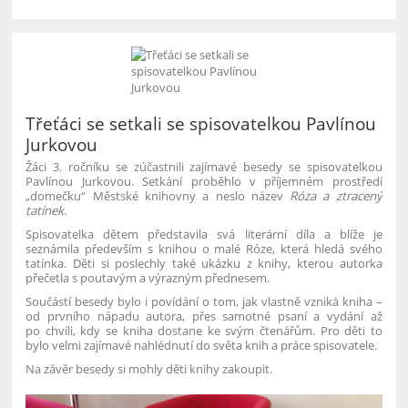
Třeťáci se setkali se spisovatelkou Pavlínou
Jurkovou
Žáci 3. ročníku se zúčastnili zajímavé besedy se spisovatelkou
Pavlínou Jurkovou. Setkání proběhlo v příjemném prostředí
„domečku“ Městské knihovny a neslo název
Róza a ztracený
tatínek
.
Spisovatelka dětem představila svá literární díla a blíže je
seznámila především s knihou o malé Róze, která hledá svého
tatínka. Děti si poslechly také ukázku z knihy, kterou autorka
přečetla s poutavým a výrazným přednesem.
Součástí besedy bylo i povídání o tom, jak vlastně vzniká kniha –
od prvního nápadu autora, přes samotné psaní a vydání až
po chvíli, kdy se kniha dostane ke svým čtenářům. Pro děti to
bylo velmi zajímavé nahlédnutí do světa knih a práce spisovatele.
Na závěr besedy si mohly děti knihy zakoupit.