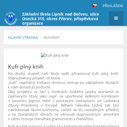
PŘIHLÁŠENÍ
Základní škola Lipník nad Bečvou, ulice
Osecká 315, okres Přerov, příspěvková
organizace
HLAVNÍ STRÁNKA
/
NOVINKY
Novinky
Kufr plný knih
Na druhý stupeň naší školy opět přicestoval Kufr plný knih.
Stejnojmenný projekt, ve které
„kufr“ naplněný knihami doslova cestuje po základních školách,
k nám dorazil již počtvrté.
Díky projektu se žáci v hodinách českého jazyka seznámili se
zajímavými tituly jako např. se sportovně laděným komiksem
o Jaromíru Jágrovi nebo s poutavým cestopisem od Ladislava
Zibury Prázdniny v Evropě. Během několika týdnů tak žáci
navštěvovali školní knihovnu, začetli se do neznámých příběhů
a ve čtenářských dílnách se věnovali doprovodným aktivitám
v rámci rozvoje čtenářské gramotnosti a čtenářství.
Kufr je však putovní, a proto se s knihami musíme koncem března