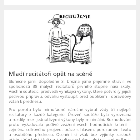
Mladí recitátoři opět na scéně
Slunečné jarní dopoledne 3. března jsme příjemně strávili ve
společnosti 38 malých recitátorů prvního stupně naší školy.
Všichni soutěžící předvedli vynikající výkony, které potvrdily jejich
pečlivou přípravu, odvahu vystoupit před publikem i opravdový
vztah k přednesu.
Pro porotu bylo mimořádně náročné vybrat vždy tři nejlepší
recitátory z každé kategorie. Úroveň soutěže byla vyrovnaná
a rozdíly mezi jednotlivými výkony byly minimální. Rozhodování
proto vyžadovalo pečlivé zvážení všech hodnoticích kritérií –
zejména celkového projevu, práce s hlasem, porozumění textu
a osobitého přednesu. Ocenění si však bez výjimky zaslouží
všichni účastníci, kteří prokázali nejen talent, ale i píli a odhodlání.