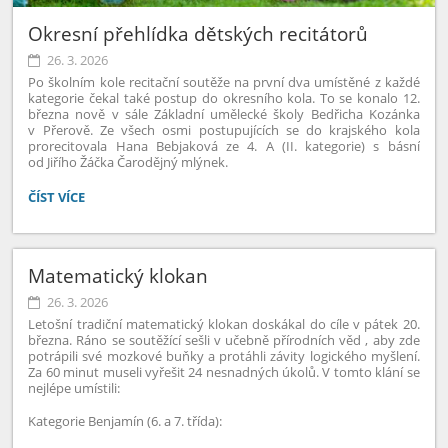
Okresní přehlídka dětských recitátorů
26. 3. 2026
Po školním kole recitační soutěže na první dva umístěné z každé
kategorie čekal také postup do okresního kola. To se konalo 12.
března nově v sále Základní umělecké školy Bedřicha Kozánka
v Přerově. Ze všech osmi postupujících se do krajského kola
prorecitovala Hana Bebjaková ze 4. A (II. kategorie) s básní
od Jiřího Žáčka Čarodějný mlýnek.
OKRESNÍ
ČÍST VÍCE
PŘEHLÍDKA
DĚTSKÝCH
RECITÁTORŮ:
Matematický klokan
26. 3. 2026
Letošní tradiční matematický klokan doskákal do cíle v pátek 20.
března. Ráno se soutěžící sešli v učebně přírodních věd , aby zde
potrápili své mozkové buňky a protáhli závity logického myšlení.
Za 60 minut museli vyřešit 24 nesnadných úkolů. V tomto klání se
nejlépe umístili:
Kategorie Benjamín (6. a 7. třída):