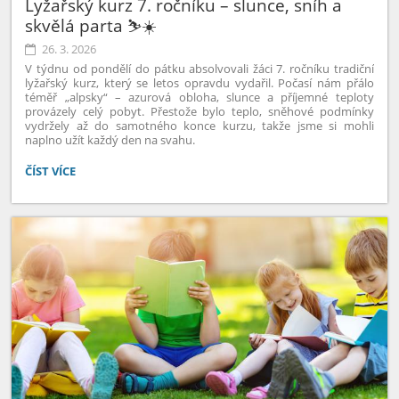
Lyžařský kurz 7. ročníku – slunce, sníh a
skvělá parta ⛷️☀️
26. 3. 2026
V týdnu od pondělí do pátku absolvovali žáci 7. ročníku tradiční
lyžařský kurz, který se letos opravdu vydařil. Počasí nám přálo
téměř „alpsky“ – azurová obloha, slunce a příjemné teploty
provázely celý pobyt. Přestože bylo teplo, sněhové podmínky
vydržely až do samotného konce kurzu, takže jsme si mohli
naplno užít každý den na svahu.
LYŽAŘSKÝ
ČÍST VÍCE
KURZ
7.
ROČNÍKU
–
SLUNCE,
SNÍH
A
SKVĚLÁ
PARTA
⛷️
☀️: