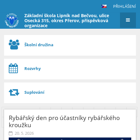
PŘIHLÁŠENÍ
Základní škola Lipník nad Bečvou, ulice
Osecká 315, okres Přerov, příspěvková
organizace
Hlavní
stránka
Školní družina
Rozvrhy
Suplování
Předcházející
1
2
3
4
5
6
7
8
9
Rybářský den pro účastníky rybářského
10
Další
kroužku
20. 5. 2026