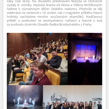
žáky naší školy. Na divadelní představení Maryša se tentokrát
vydaly 8. ročníky. Klasické drama od Aloise a Viléma Mrštíkových
řadíme k významným dílům českého realismu. Přestože se děj
odehrává na venkově v 19. století, tak v tragickém příběhu hlavní
hrdinky nacházíme mnoho současných okamžiků. Nadčasový
příběh o podvolení se nesmyslnému nařízení a hlavně o boji
za svobodu ztvárnilo Divadlo Radka Brzobohatého z Prahy.