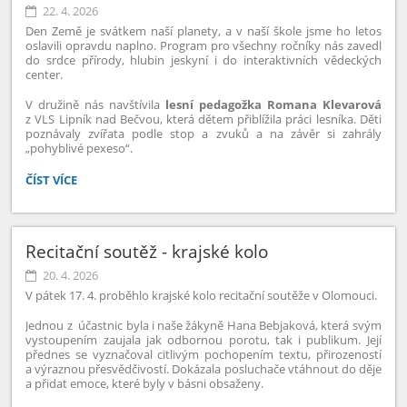
22. 4. 2026
Den Země je svátkem naší planety, a v naší škole jsme ho letos
oslavili opravdu naplno. Program pro všechny ročníky nás zavedl
do srdce přírody, hlubin jeskyní i do interaktivních vědeckých
center.
V družině nás navštívila
lesní pedagožka Romana Klevarová
z VLS Lipník nad Bečvou, která dětem přiblížila práci lesníka. Děti
poznávaly zvířata podle stop a zvuků a na závěr si zahrály
„pohyblivé pexeso“.
DEN
ČÍST VÍCE
ZEMĚ:
Recitační soutěž - krajské kolo
20. 4. 2026
V pátek 17. 4. proběhlo krajské kolo recitační soutěže v Olomouci.
Jednou z účastnic byla i naše žákyně Hana Bebjaková, která svým
vystoupením zaujala jak odbornou porotu, tak i publikum. Její
přednes se vyznačoval citlivým pochopením textu, přirozeností
a výraznou přesvědčivostí. Dokázala posluchače vtáhnout do děje
a přidat emoce, které byly v básni obsaženy.