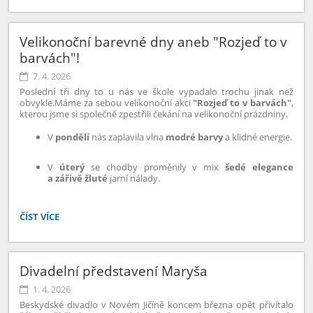
KNIH
A
ČTENÁŘŮ:
Velikonoční barevné dny aneb "Rozjeď to v
barvách"!
7. 4. 2026
Poslední tři dny to u nás ve škole vypadalo trochu jinak než
obvykle.Máme za sebou velikonoční akci
"Rozjeď to v barvách"
,
kterou jsme si společně zpestřili čekání na velikonoční prázdniny.
V
pondělí
nás zaplavila vlna
modré barvy
a klidné energie.
V
úterý
se chodby proměnily v mix
šedé elegance
a zářivě žluté
jarní nálady.
VELIKONOČNÍ
ČÍST VÍCE
BAREVNÉ
DNY
ANEB
"ROZJEĎ
Divadelní představení Maryša
TO
1. 4. 2026
V
BARVÁCH"!:
Beskydské divadlo v Novém Jičíně koncem března opět přivítalo