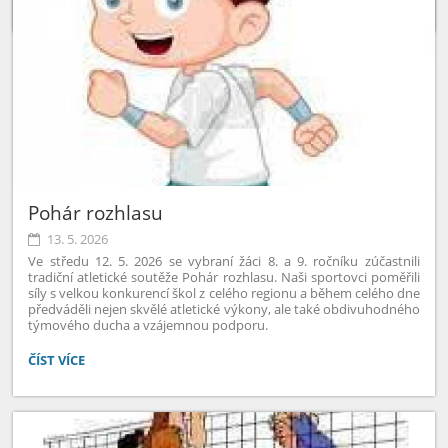
Pohár rozhlasu
13. 5. 2026
Ve středu 12. 5. 2026 se vybraní žáci 8. a 9. ročníku zúčastnili
tradiční atletické soutěže Pohár rozhlasu. Naši sportovci poměřili
síly s velkou konkurencí škol z celého regionu a během celého dne
předváděli nejen skvělé atletické výkony, ale také obdivuhodného
týmového ducha a vzájemnou podporu.
POHÁR
ČÍST VÍCE
ROZHLASU
: