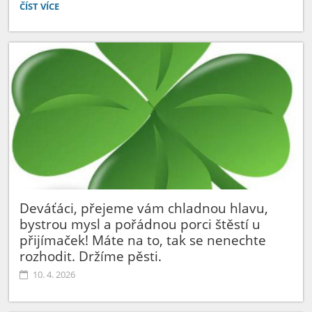
RECITAČNÍ
ČÍST VÍCE
SOUTĚŽ
-
KRAJSKÉ
KOLO:
Deváťáci, přejeme vám chladnou hlavu,
bystrou mysl a pořádnou porci štěstí u
přijímaček! Máte na to, tak se nenechte
rozhodit. Držíme pěsti.
10. 4. 2026