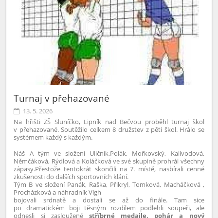
Turnaj v přehazované
13. 5. 2026
Na hřišti ZŠ Sluníčko, Lipník nad Bečvou proběhl turnaj škol
v přehazované. Soutěžilo celkem 8 družstev z pěti škol. Hrálo se
systémem každý s každým.
Náš A tým ve složení Uličník,Polák, Mořkovský, Kalivodová,
Němčáková, Rýdlová a Koláčková ve své skupině prohrál všechny
zápasy.Přestože tentokrát skončili na 7. místě, nasbírali cenné
zkušenosti do dalších sportovních klání.
Tým B ve složení Panák, Raška, Přikryl, Tomková, Macháčková ,
Procházková a náhradník Vígh
bojovali srdnatě a dostali se až do finále. Tam sice
po dramatickém boji těsným rozdílem podlehli soupeři, ale
odnesli si zasloužené
stříbrné medaile, pohár a nový