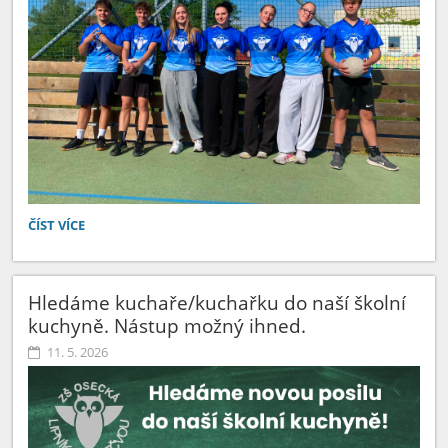
TURNAJ
ČÍST VÍCE
V
PŘEHAZOVANÉ:
Hledáme kuchaře/kuchařku do naší školní
kuchyně. Nástup možný ihned.
11. 5. 2026