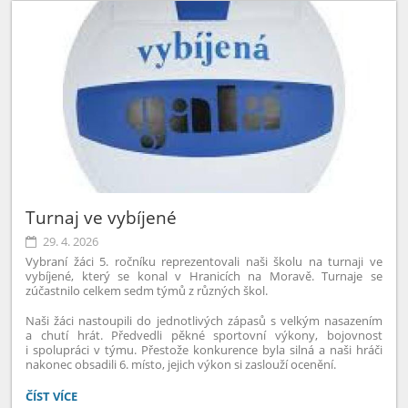
Turnaj ve vybíjené
29. 4. 2026
Vybraní žáci 5. ročníku reprezentovali naši školu na turnaji ve
vybíjené, který se konal v Hranicích na Moravě. Turnaje se
zúčastnilo celkem sedm týmů z různých škol.
Naši žáci nastoupili do jednotlivých zápasů s velkým nasazením
a chutí hrát. Předvedli pěkné sportovní výkony, bojovnost
i spolupráci v týmu. Přestože konkurence byla silná a naši hráči
nakonec obsadili 6. místo, jejich výkon si zaslouží ocenění.
TURNAJ
ČÍST VÍCE