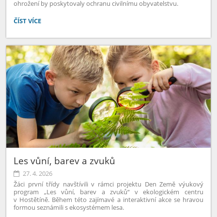
ohrožení by poskytovaly ochranu civilnímu obyvatelstvu.
NÁVŠTĚVA
ČÍST VÍCE
KRYTU
CIVILNÍ
OCHRANY
V
PŘEROVĚ:
Les vůní, barev a zvuků
27. 4. 2026
Žáci první třídy navštívili v rámci projektu Den Země výukový
program „Les vůní, barev a zvuků“ v ekologickém centru
v Hostětíně. Během této zajímavé a interaktivní akce se hravou
formou seznámili s ekosystémem lesa.