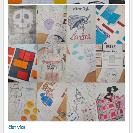
BŘEZEN
ČÍST VÍCE
MĚSÍC