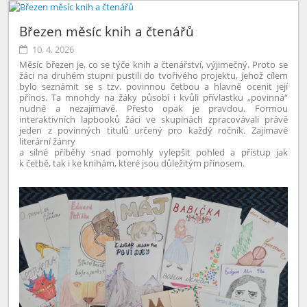
Březen měsíc knih a čtenářů
10. 4. 2026
Měsíc březen je, co se týče knih a čtenářství, výjimečný. Proto se
žáci na druhém stupni pustili do tvořivého projektu, jehož cílem
bylo seznámit se s tzv. povinnou četbou a hlavně ocenit její
přínos. Ta mnohdy na žáky působí i kvůli přívlastku „povinná“
nudně a nezajímavě. Přesto opak je pravdou. Formou
interaktivních lapbooků žáci ve skupinách zpracovávali právě
jeden z povinných titulů určený pro každý ročník. Zajímavé
literární žánry
a silné příběhy snad pomohly vylepšit pohled a přístup jak
k četbě, tak i ke knihám, které jsou důležitým přínosem.