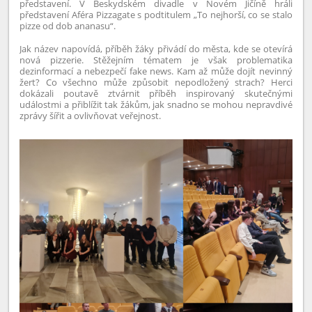
představení. V Beskydském divadle v Novém Jičíně hráli
představení Aféra Pizzagate s podtitulem „To nejhorší, co se stalo
pizze od dob ananasu“.
Jak název napovídá, příběh žáky přivádí do města, kde se otevírá
nová pizzerie. Stěžejním tématem je však problematika
dezinformací a nebezpečí fake news. Kam až může dojít nevinný
žert? Co všechno může způsobit nepodložený strach? Herci
dokázali poutavě ztvárnit příběh inspirovaný skutečnými
událostmi a přiblížit tak žákům, jak snadno se mohou nepravdivé
zprávy šířit a ovlivňovat veřejnost.