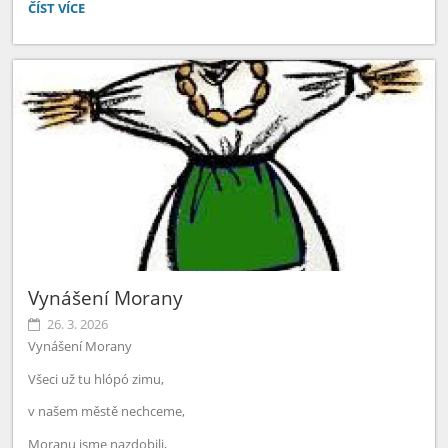
MATEMATICKÝ
ČÍST VÍCE
KLOKAN:
Vynášení Morany
26. 3. 2026
Vynášení Morany
Všeci už tu hlópó zimu,
v našem městě nechceme,
Moranu jsme nazdobili,