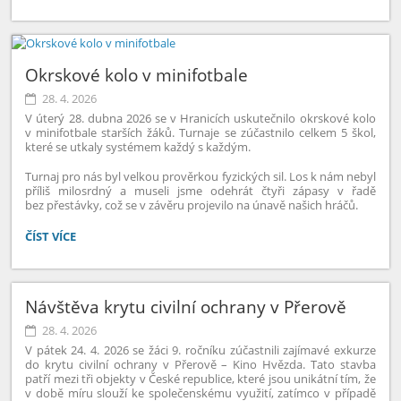
VE
VYBÍJENÉ:
Okrskové kolo v minifotbale
28. 4. 2026
V úterý 28. dubna 2026 se v Hranicích uskutečnilo okrskové kolo
v minifotbale starších žáků. Turnaje se zúčastnilo celkem 5 škol,
které se utkaly systémem každý s každým.
Turnaj pro nás byl velkou prověrkou fyzických sil. Los k nám nebyl
příliš milosrdný a museli jsme odehrát čtyři zápasy v řadě
bez přestávky, což se v závěru projevilo na únavě našich hráčů.
OKRSKOVÉ
ČÍST VÍCE
KOLO
V
MINIFOTBALE:
Návštěva krytu civilní ochrany v Přerově
28. 4. 2026
V pátek 24. 4. 2026 se žáci 9. ročníku zúčastnili zajímavé exkurze
do krytu civilní ochrany v Přerově – Kino Hvězda. Tato stavba
patří mezi tři objekty v České republice, které jsou unikátní tím, že
v době míru slouží ke společenskému využití, zatímco v případě