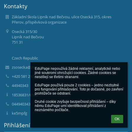
Kontakty
Základní škola Lipník nad Bečvou, ulice Osecká 315, okres
Přerov, příspěvková organizace
Osecká 315/30
Lipník nad Bečvou
751 31
Czech Republic
zsosecka@zsosecka.cz
EduPage nepoužívá žádné reklamní, analytické nebo 
jiné soukromí ohrožující cookies. Žádné cookies se 
+420 581 292 025
nesdílejí se třetími stranami.

44940343
EduPage používá pouze 2 cookies – jedno nezbytné 
pro fungování přihlašování. Toto je dočasné, po zavření 
prohlížeče se odstraní.

18536831/0100
Druhé cookie zvyšuje bezpečnost přihlášení – díky 
044940343
němu EduPage umí identifikovat přihlášení z 
neznámého počítače.
ke5mpfg
OK
Přihlášení