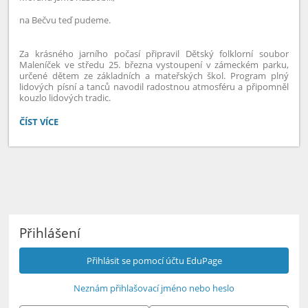
na Bečvu teď pudeme.
Za krásného jarního počasí připravil Dětský folklorní soubor
Maleníček ve středu 25. března vystoupení v zámeckém parku,
určené dětem ze základních a mateřských škol. Program plný
lidových písní a tanců navodil radostnou atmosféru a připomněl
kouzlo lidových tradic.
VYNÁŠENÍ
ČÍST VÍCE
MORANY:
Přihlášení
Přihlásit se pomocí účtu EduPage
Neznám přihlašovací jméno nebo heslo